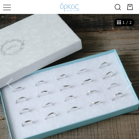
1
/
2