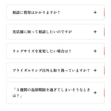
相談に費用はかかりますか？
費用はいただいておりませんが、事前にご予約が必要で
す。１回約30分程を目安にお電話、ZOOMなどで対応し
実店舗に伺って相談したいのですが
ております。何度でもご利用ください。
もちろん大丈夫です。できれば事前にご連絡いただけると
スムーズです。
リングサイズを変更したい場合は？
ご購入から一年以内でしたら一回まで無料で変更が可能で
す（プロポーズリングは除く）。その後は有料にて承って
ブライダルリング以外も取り扱っていますか？
おります。
ダイヤモンドやパール、各種ジュエリーを取り揃えており
ます。創業75年の老舗宝石店だからできる価格、質の良さ
「３週間の返却期限を過ぎてしまいそうなとき
には自信があります。
は？」
期限前に必ず当社までご連絡ください。返却期間を過ぎて