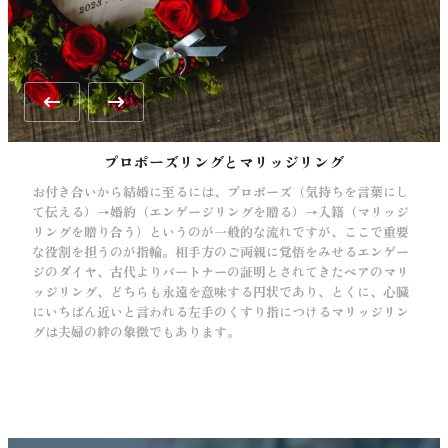
Slide 4 of 4.
プロポーズリングとマリッジリング
お付き合いから結婚に至るには、プロポーズ（気持ちを言葉にし
て伝える）→婚約（エンゲージリングを贈る）→入籍（マリッジ
リングを贈り合う）というのが一般的な流れですが、ここで重要
な役割を担うのが指輪。相手方のご両親に覚悟をみせるエンゲー
ジのダイヤ、古代よりパートナーの証明とされてきたペアのマリ
ッジリング、どちらも永遠を意味する円状であり、とくに、心臓
にいちばん近いと言われる左手のくすり指につけるマリッジリン
グは夫婦の絆の象徴でもあります。