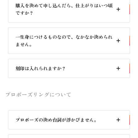
ていても大丈夫です。
購入を決めて申し込んだら、仕上がりはいつ頃
ですか？
お申し込みより約１ヶ月ほどお時間をいただいておりま
す。お急ぎの場合はお問合せください。
一生身につけるものなので、なかなか決められ
ません。
これまでたくさんの幸せなご夫婦を見届けてきた専任アド
バイザーがフォローします。お気軽にご相談ください。
刻印は入れられますか？
可能です。おふたりのイニシャルや記念日が一般的です
が、なかには短いメッセージを入れる方もいらっしゃいま
プロポーズリングについて
す。
プロポーズの決め台詞が浮かびません。
まずは、気持ちを手紙に書いてみてください。ふたりで歩