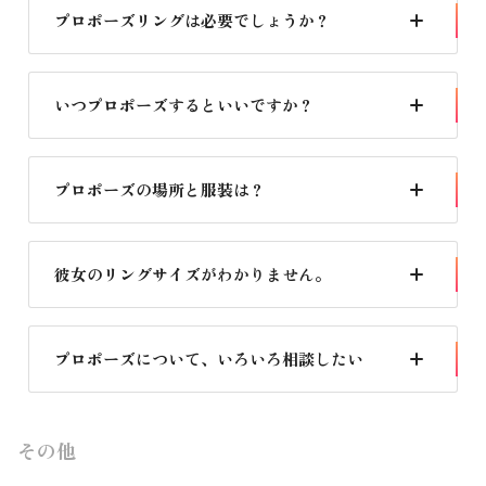
いてきた道のりを振り返れば、いろんな言葉が湧き出てく
プロポーズリングは必要でしょうか？
るので、決め台詞もすんなり見つかりますよ。
オルコスでは、多くの女性が憧れる“箱パカ”プロポーズを
おすすめしています。なぜなら「選ぶ時間＝彼女を想う時
いつプロポーズするといいですか？
間」だと考えているからです。ぜひ彼女を思い浮かべて似
合うプロポーズリングを贈りましょう。
せっかくなので、新しい記念日として“プロポーズ記念
日”を作ってはいかがでしょうか。誕生日やクリスマスな
プロポーズの場所と服装は？
どイベントとあえて重ねず、その前日など。ちょっとした
サプライズ感も思い出になります。
一生記憶に残ることなので、旅行先など女性もちょっとお
めかしして出かけられる場所はいかがでしょう。男性はス
彼女のリングサイズがわかりません。
ーツでびしっと決めてください。プロポーズリングと花束
もあれば完璧です。
オルコスプロポーズリングはゆったり大きめの13号サイ
ズ。常に身につけるマリッジリングはぴったりのものをお
プロポーズについて、いろいろ相談したい
ふたりでお選びください。
多くの男性の背中を押してきたプロポーズアドバイザーが
お客様の成功にむけてサポートします。お気軽にご連絡く
その他
ださい。